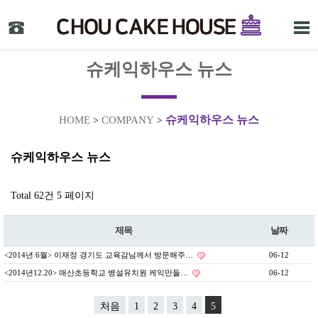
슈케익하우스 뉴스
슈케익하우스 뉴스
HOME
COMPANY
>
>
슈케익하우스 뉴스
Total 62건
5 페이지
제목
날짜
<2014년 6월> 이재정 경기도 교육감님께서 방문해주…
06-12
<2014년12.20> 매산초등학교 병설유치원 케익만들…
06-12
처음
1
2
3
4
5