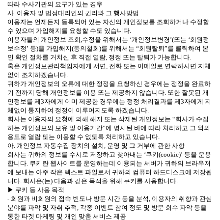
따라 수사기관의 요구가 있는 경우
사. 이용자 및 법정대리인의 권리와 그 행사방법
이용자는 언제든지 등록되어 있는 자신의 개인정보를 조회하거나 수정할
수 있으며 가입해지를 요청할 수도 있습니다.
이용자들의 개인정보 조회,수정을 위해서는 ‘개인정보변경’(또는 ‘회원정
보수정’ 등)을 가입해지(동의철회)를 위해서는 “회원탈퇴”를 클릭하여 본
인 확인 절차를 거치신 후 직접 열람, 정정 또는 탈퇴가 가능합니다.
혹은 개인정보관리책임자에게 서면, 전화 또는 이메일로 연락하시면 지체
없이 조치하겠습니다.
귀하가 개인정보의 오류에 대한 정정을 요청하신 경우에는 정정을 완료하
기 전까지 당해 개인정보를 이용 또는 제공하지 않습니다. 또한 잘못된 개
인정보를 제3자에게 이미 제공한 경우에는 정정 처리결과를 제3자에게 지
체없이 통지하여 정정이 이루어지도록 하겠습니다.
회사는 이용자의 요청에 의해 해지 또는 삭제된 개인정보는 “회사가 수집
하는 개인정보의 보유 및 이용기간”에 명시된 바에 따라 처리하고 그 외의
용도로 열람 또는 이용할 수 없도록 처리하고 있습니다.
아. 개인정보 자동수집 장치의 설치, 운영 및 그 거부에 관한 사항
회사는 귀하의 정보를 수시로 저장하고 찾아내는 ‘쿠키(cookie)’ 등을 운용
합니다. 쿠키란 웹사이트를 운영하는데 이용되는 서버가 귀하의 브라우저
에 보내는 아주 작은 텍스트 파일로서 귀하의 컴퓨터 하드디스크에 저장됩
니다. 회사은(는) 다음과 같은 목적을 위해 쿠키를 사용합니다.
▶ 쿠키 등 사용 목적
- 회원과 비회원의 접속 빈도나 방문 시간 등을 분석, 이용자의 취향과 관심
분야를 파악 및 자취 추적, 각종 이벤트 참여 정도 및 방문 회수 파악 등을
통한 타겟 마케팅 및 개인 맞춤 서비스 제공